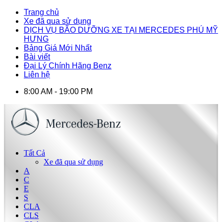
Trang chủ
Xe đã qua sử dụng
DỊCH VỤ BÃO DƯỠNG XE TẠI MERCEDES PHÚ MỸ
HƯNG
Bảng Giá Mới Nhất
Bài viết
Đại Lý Chính Hãng Benz
Liên hệ
8:00 AM - 19:00 PM
Tất Cả
Xe đã qua sử dụng
A
C
E
S
CLA
CLS