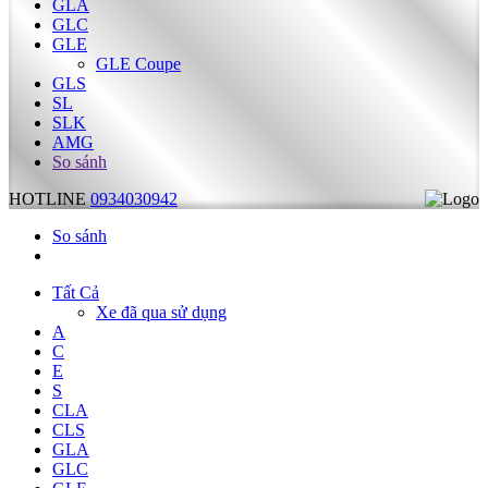
GLA
GLC
GLE
GLE Coupe
GLS
SL
SLK
AMG
So sánh
HOTLINE
0934030942
So sánh
Tất Cả
Xe đã qua sử dụng
A
C
E
S
CLA
CLS
GLA
GLC