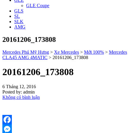
GLE
GLE Coupe
GLS
SL
SLK
AMG
20161206_173808
Mercedes Phú Mỹ Hưng
>
Xe Mercedes
>
Mới 100%
>
Mercedes
CLA45 AMG 4MATIC
>
20161206_173808
20161206_173808
6 Tháng 12, 2016
Posted by:
admin
Không có bình luận
Facebook