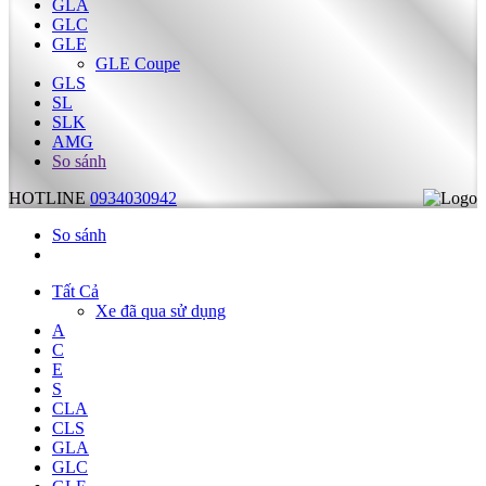
GLA
GLC
GLE
GLE Coupe
GLS
SL
SLK
AMG
So sánh
HOTLINE
0934030942
So sánh
Tất Cả
Xe đã qua sử dụng
A
C
E
S
CLA
CLS
GLA
GLC