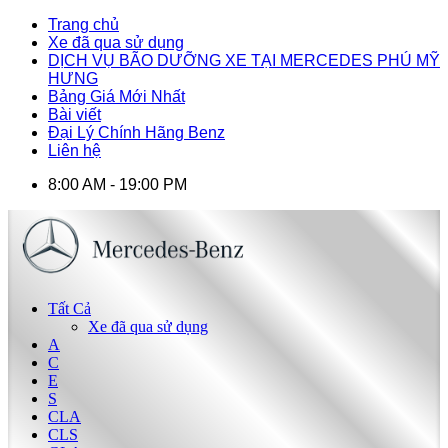
Trang chủ
Xe đã qua sử dụng
DỊCH VỤ BÃO DƯỠNG XE TẠI MERCEDES PHÚ MỸ
HƯNG
Bảng Giá Mới Nhất
Bài viết
Đại Lý Chính Hãng Benz
Liên hệ
8:00 AM - 19:00 PM
Tất Cả
Xe đã qua sử dụng
A
C
E
S
CLA
CLS