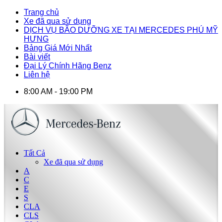
Trang chủ
Xe đã qua sử dụng
DỊCH VỤ BÃO DƯỠNG XE TẠI MERCEDES PHÚ MỸ
HƯNG
Bảng Giá Mới Nhất
Bài viết
Đại Lý Chính Hãng Benz
Liên hệ
8:00 AM - 19:00 PM
Tất Cả
Xe đã qua sử dụng
A
C
E
S
CLA
CLS