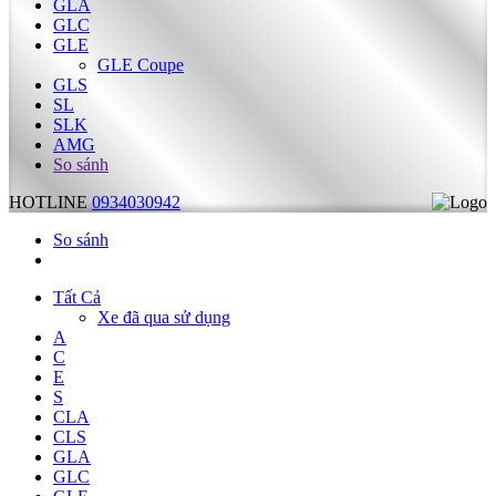
GLA
GLC
GLE
GLE Coupe
GLS
SL
SLK
AMG
So sánh
HOTLINE
0934030942
So sánh
Tất Cả
Xe đã qua sử dụng
A
C
E
S
CLA
CLS
GLA
GLC