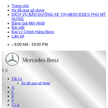
Trang chủ
Xe đã qua sử dụng
DỊCH VỤ BÃO DƯỠNG XE TẠI MERCEDES PHÚ MỸ
HƯNG
Bảng Giá Mới Nhất
Bài viết
Đại Lý Chính Hãng Benz
Liên hệ
8:00 AM - 19:00 PM
Tất Cả
Xe đã qua sử dụng
A
C
E
S
CLA