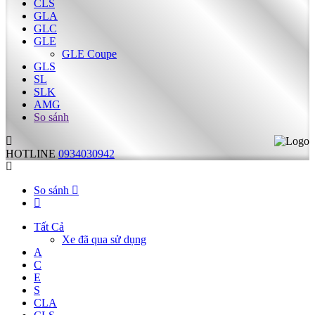
CLS
GLA
GLC
GLE
GLE Coupe
GLS
SL
SLK
AMG
So sánh
HOTLINE
0934030942
So sánh
Tất Cả
Xe đã qua sử dụng
A
C
E
S
CLA