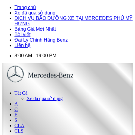
Trang chủ
Xe đã qua sử dụng
DỊCH VỤ BÃO DƯỠNG XE TẠI MERCEDES PHÚ MỸ
HƯNG
Bảng Giá Mới Nhất
Bài viết
Đại Lý Chính Hãng Benz
Liên hệ
8:00 AM - 19:00 PM
Tất Cả
Xe đã qua sử dụng
A
C
E
S
CLA
CLS