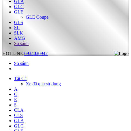
GLA
GLC
GLE
GLE Coupe
GLS
SL
SLK
AMG
So sánh
HOTLINE
0934030942
So sánh
Tất Cả
Xe đã qua sử dụng
A
C
E
S
CLA
CLS
GLA
GLC