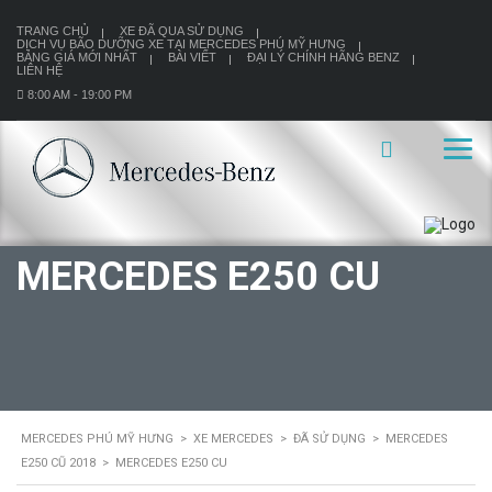
TRANG CHỦ
XE ĐÃ QUA SỬ DỤNG
DỊCH VỤ BÃO DƯỠNG XE TẠI MERCEDES PHÚ MỸ HƯNG
BẢNG GIÁ MỚI NHẤT
BÀI VIẾT
ĐẠI LÝ CHÍNH HÃNG BENZ
LIÊN HỆ
8:00 AM - 19:00 PM
MERCEDES E250 CU
MERCEDES PHÚ MỸ HƯNG
>
XE MERCEDES
>
ĐÃ SỬ DỤNG
>
MERCEDES
E250 CŨ 2018
>
MERCEDES E250 CU