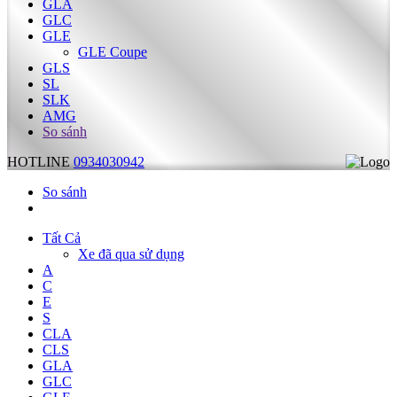
GLA
GLC
GLE
GLE Coupe
GLS
SL
SLK
AMG
So sánh
HOTLINE
0934030942
So sánh
Tất Cả
Xe đã qua sử dụng
A
C
E
S
CLA
CLS
GLA
GLC