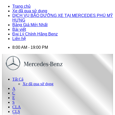
Trang chủ
Xe đã qua sử dụng
DỊCH VỤ BÃO DƯỠNG XE TẠI MERCEDES PHÚ MỸ
HƯNG
Bảng Giá Mới Nhất
Bài viết
Đại Lý Chính Hãng Benz
Liên hệ
8:00 AM - 19:00 PM
Tất Cả
Xe đã qua sử dụng
A
C
E
S
CLA
CLS