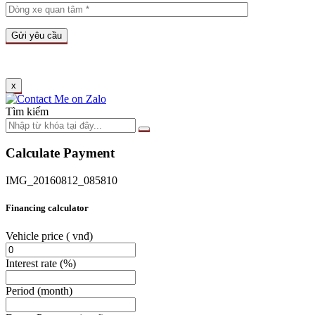
x
Tìm kiếm
Calculate Payment
IMG_20160812_085810
Financing calculator
Vehicle price
( vnđ)
Interest rate
(%)
Period
(month)