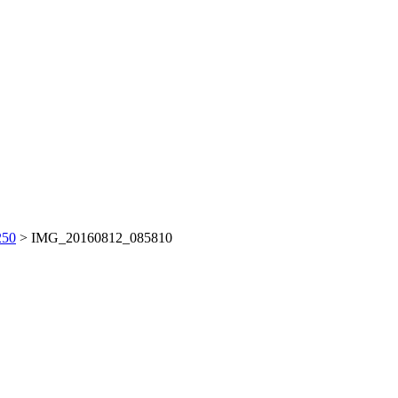
250
>
IMG_20160812_085810