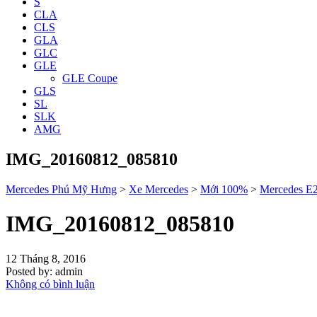
S
CLA
CLS
GLA
GLC
GLE
GLE Coupe
GLS
SL
SLK
AMG
IMG_20160812_085810
Mercedes Phú Mỹ Hưng
>
Xe Mercedes
>
Mới 100%
>
Mercedes E
IMG_20160812_085810
12 Tháng 8, 2016
Posted by:
admin
Không có bình luận