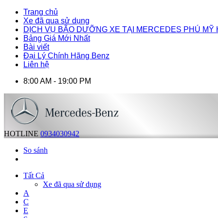
Trang chủ
Xe đã qua sử dụng
DỊCH VỤ BÃO DƯỠNG XE TẠI MERCEDES PHÚ MỸ
Bảng Giá Mới Nhất
Bài viết
Đại Lý Chính Hãng Benz
Liên hệ
8:00 AM - 19:00 PM
HOTLINE
0934030942
So sánh
Tất Cả
Xe đã qua sử dụng
A
C
E