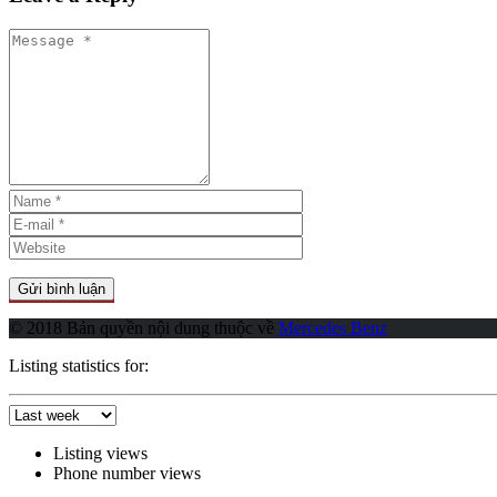
© 2018 Bản quyền nội dung thuộc về
Mercedes Benz
Listing statistics for:
Listing views
Phone number views