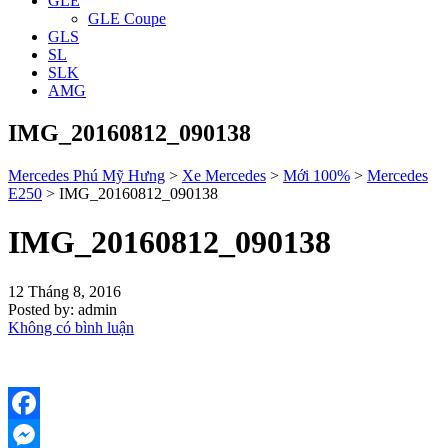
GLE
GLE Coupe
GLS
SL
SLK
AMG
IMG_20160812_090138
Mercedes Phú Mỹ Hưng
>
Xe Mercedes
>
Mới 100%
>
Mercedes
E250
>
IMG_20160812_090138
IMG_20160812_090138
12 Tháng 8, 2016
Posted by:
admin
Không có bình luận
Facebook