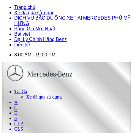
Trang chủ
Xe đã qua sử dụng
DỊCH VỤ BÃO DƯỠNG XE TẠI MERCEDES PHÚ MỸ
HƯNG
Bảng Giá Mới Nhất
Bài viết
Đại Lý Chính Hãng Benz
Liên hệ
8:00 AM - 19:00 PM
Tất Cả
Xe đã qua sử dụng
A
C
E
S
CLA
CLS