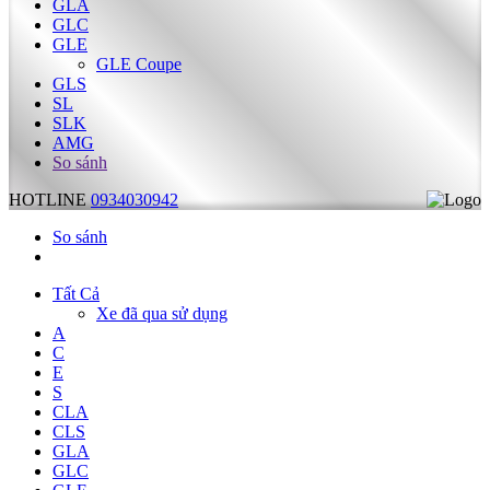
GLA
GLC
GLE
GLE Coupe
GLS
SL
SLK
AMG
So sánh
HOTLINE
0934030942
So sánh
Tất Cả
Xe đã qua sử dụng
A
C
E
S
CLA
CLS
GLA
GLC