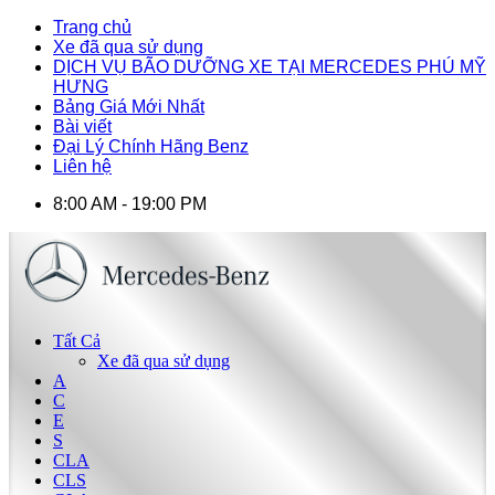
Trang chủ
Xe đã qua sử dụng
DỊCH VỤ BÃO DƯỠNG XE TẠI MERCEDES PHÚ MỸ
HƯNG
Bảng Giá Mới Nhất
Bài viết
Đại Lý Chính Hãng Benz
Liên hệ
8:00 AM - 19:00 PM
Tất Cả
Xe đã qua sử dụng
A
C
E
S
CLA
CLS