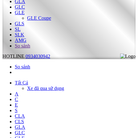
GLA
GLC
GLE
GLE Coupe
GLS
SL
SLK
AMG
So sánh
HOTLINE
0934030942
So sánh
Tất Cả
Xe đã qua sử dụng
A
C
E
S
CLA
CLS
GLA
GLC