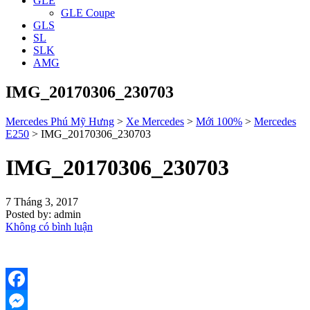
GLE
GLE Coupe
GLS
SL
SLK
AMG
IMG_20170306_230703
Mercedes Phú Mỹ Hưng
>
Xe Mercedes
>
Mới 100%
>
Mercedes
E250
>
IMG_20170306_230703
IMG_20170306_230703
7 Tháng 3, 2017
Posted by:
admin
Không có bình luận
Facebook