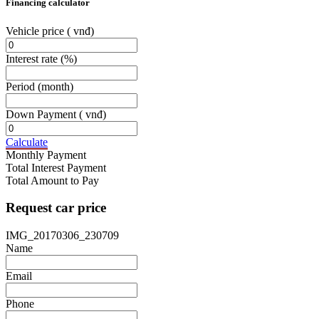
Financing calculator
Vehicle price
( vnđ)
Interest rate
(%)
Period
(month)
Down Payment
( vnđ)
Calculate
Monthly Payment
Total Interest Payment
Total Amount to Pay
Request car price
IMG_20170306_230709
Name
Email
Phone