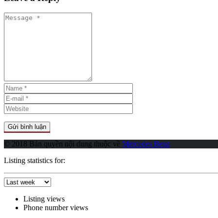
© 2018 Bản quyền nội dung thuộc về
Mercedes Benz
Listing statistics for:
Listing views
Phone number views