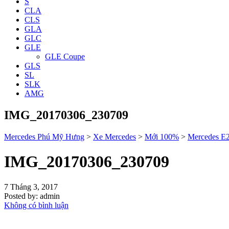
S
CLA
CLS
GLA
GLC
GLE
GLE Coupe
GLS
SL
SLK
AMG
IMG_20170306_230709
Mercedes Phú Mỹ Hưng
>
Xe Mercedes
>
Mới 100%
>
Mercedes E
IMG_20170306_230709
7 Tháng 3, 2017
Posted by:
admin
Không có bình luận