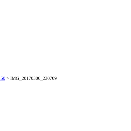
250
>
IMG_20170306_230709