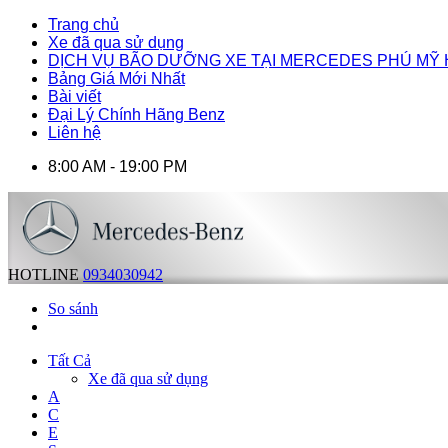
Trang chủ
Xe đã qua sử dụng
DỊCH VỤ BÃO DƯỠNG XE TẠI MERCEDES PHÚ MỸ
Bảng Giá Mới Nhất
Bài viết
Đại Lý Chính Hãng Benz
Liên hệ
8:00 AM - 19:00 PM
HOTLINE
0934030942
So sánh
Tất Cả
Xe đã qua sử dụng
A
C
E