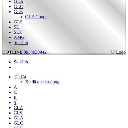
GLA
GLC
GLE
GLE Coupe
GLS
SL
SLK
AMG
So sánh
HOTLINE
0934030942
So sánh
Tất Cả
Xe đã qua sử dụng
A
C
E
S
CLA
CLS
GLA
GLC