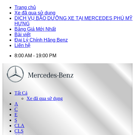
Trang chủ
Xe đã qua sử dụng
DỊCH VỤ BÃO DƯỠNG XE TẠI MERCEDES PHÚ MỸ
HƯNG
Bảng Giá Mới Nhất
Bài viết
Đại Lý Chính Hãng Benz
Liên hệ
8:00 AM - 19:00 PM
Tất Cả
Xe đã qua sử dụng
A
C
E
S
CLA
CLS