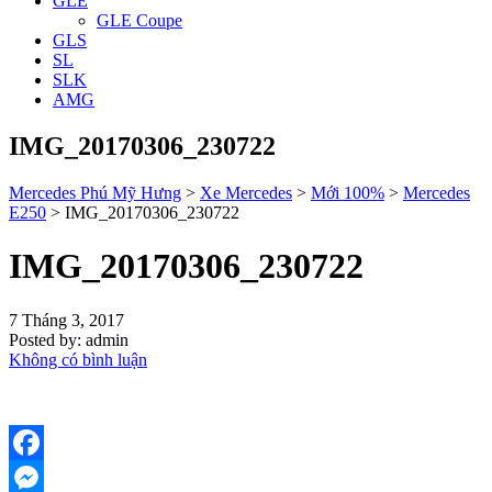
GLE
GLE Coupe
GLS
SL
SLK
AMG
IMG_20170306_230722
Mercedes Phú Mỹ Hưng
>
Xe Mercedes
>
Mới 100%
>
Mercedes
E250
>
IMG_20170306_230722
IMG_20170306_230722
7 Tháng 3, 2017
Posted by:
admin
Không có bình luận
Facebook