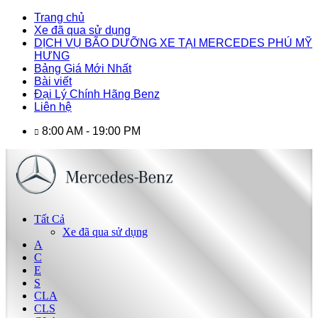
Trang chủ
Xe đã qua sử dụng
DỊCH VỤ BÃO DƯỠNG XE TẠI MERCEDES PHÚ MỸ
HƯNG
Bảng Giá Mới Nhất
Bài viết
Đại Lý Chính Hãng Benz
Liên hệ
8:00 AM - 19:00 PM
Tất Cả
Xe đã qua sử dụng
A
C
E
S
CLA
CLS