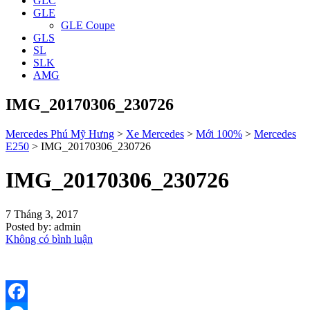
GLC
GLE
GLE Coupe
GLS
SL
SLK
AMG
IMG_20170306_230726
Mercedes Phú Mỹ Hưng
>
Xe Mercedes
>
Mới 100%
>
Mercedes
E250
>
IMG_20170306_230726
IMG_20170306_230726
7 Tháng 3, 2017
Posted by:
admin
Không có bình luận