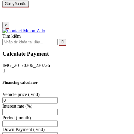
x
Tìm kiếm
Calculate Payment
IMG_20170306_230726
Financing calculator
Vehicle price
( vnđ)
Interest rate
(%)
Period
(month)
Down Payment
( vnđ)