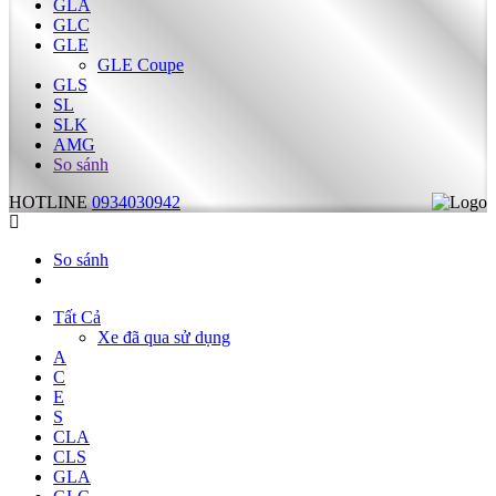
GLA
GLC
GLE
GLE Coupe
GLS
SL
SLK
AMG
So sánh
HOTLINE
0934030942
So sánh
Tất Cả
Xe đã qua sử dụng
A
C
E
S
CLA
CLS
GLA