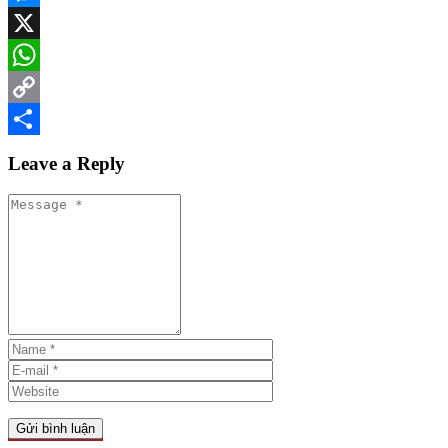
Messenger
X
WhatsApp
Copy
Link
Share
Leave a Reply