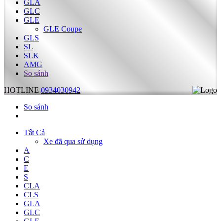
GLA
GLC
GLE
GLE Coupe
GLS
SL
SLK
AMG
So sánh
HOTLINE
0934030942
So sánh
Tất Cả
Xe đã qua sử dụng
A
C
E
S
CLA
CLS
GLA
GLC