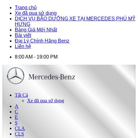
Trang chủ
Xe đã qua sử dụng
DỊCH VỤ BÃO DƯỠNG XE TẠI MERCEDES PHÚ MỸ
HƯNG
Bảng Giá Mới Nhất
Bài viết
Đại Lý Chính Hãng Benz
Liên hệ
8:00 AM - 19:00 PM
Tất Cả
Xe đã qua sử dụng
A
C
E
S
CLA
CLS