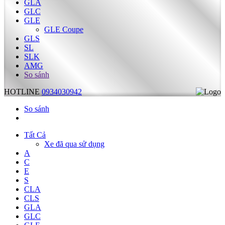
GLA
GLC
GLE
GLE Coupe
GLS
SL
SLK
AMG
So sánh
HOTLINE
0934030942
So sánh
Tất Cả
Xe đã qua sử dụng
A
C
E
S
CLA
CLS
GLA
GLC