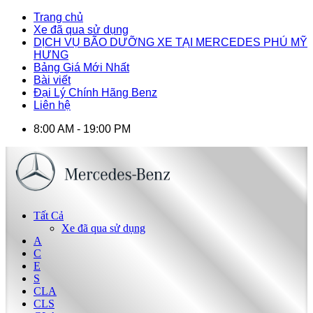
Trang chủ
Xe đã qua sử dụng
DỊCH VỤ BÃO DƯỠNG XE TẠI MERCEDES PHÚ MỸ
HƯNG
Bảng Giá Mới Nhất
Bài viết
Đại Lý Chính Hãng Benz
Liên hệ
8:00 AM - 19:00 PM
Tất Cả
Xe đã qua sử dụng
A
C
E
S
CLA
CLS