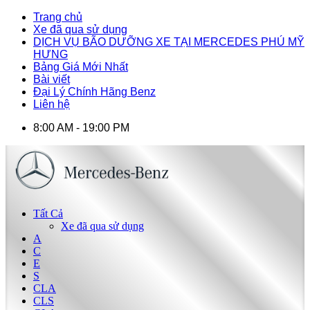
Trang chủ
Xe đã qua sử dụng
DỊCH VỤ BÃO DƯỠNG XE TẠI MERCEDES PHÚ MỸ
HƯNG
Bảng Giá Mới Nhất
Bài viết
Đại Lý Chính Hãng Benz
Liên hệ
8:00 AM - 19:00 PM
Tất Cả
Xe đã qua sử dụng
A
C
E
S
CLA
CLS