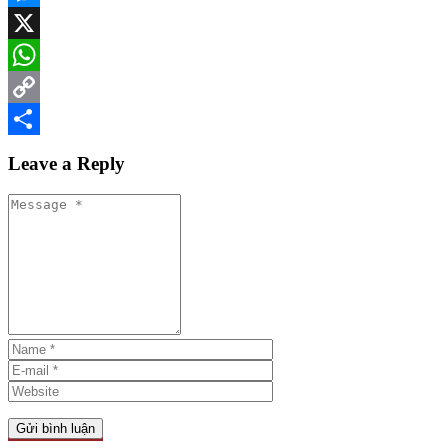
Messenger
X
WhatsApp
Copy
Link
Share
Leave a Reply