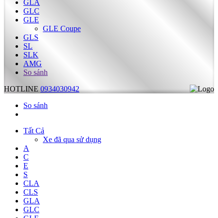
GLA
GLC
GLE
GLE Coupe
GLS
SL
SLK
AMG
So sánh
HOTLINE
0934030942
So sánh
Tất Cả
Xe đã qua sử dụng
A
C
E
S
CLA
CLS
GLA
GLC