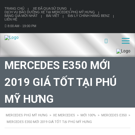
TRANG CHỦ
XE ĐÃ QUA SỬ DỤNG
DỊCH VỤ BÃO DƯỠNG XE TẠI MERCEDES PHÚ MỸ HƯNG
BẢNG GIÁ MỚI NHẤT
BÀI VIẾT
ĐẠI LÝ CHÍNH HÃNG BENZ
LIÊN HỆ
8:00 AM - 19:00 PM
MERCEDES E350 MỚI
2019 GIÁ TỐT TẠI PHÚ
MỸ HƯNG
MERCEDES PHÚ MỸ HƯNG
>
XE MERCEDES
>
MỚI 100%
>
MERCEDES E350
>
MERCEDES E350 MỚI 2019 GIÁ TỐT TẠI PHÚ MỸ HƯNG