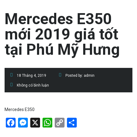
Mercedes E350
mới 2019 giá tốt
tại Phú Mỹ Hưng
18 Tháng 4, 2019
Posted by:
admin
Không có bình luận
Mercedes E350
Facebook
Messenger
X
WhatsApp
Copy
Share
Link