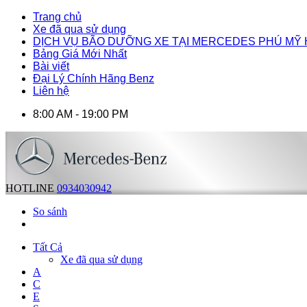
Trang chủ
Xe đã qua sử dụng
DỊCH VỤ BÃO DƯỠNG XE TẠI MERCEDES PHÚ MỸ
Bảng Giá Mới Nhất
Bài viết
Đại Lý Chính Hãng Benz
Liên hệ
8:00 AM - 19:00 PM
HOTLINE
0934030942
So sánh
Tất Cả
Xe đã qua sử dụng
A
C
E