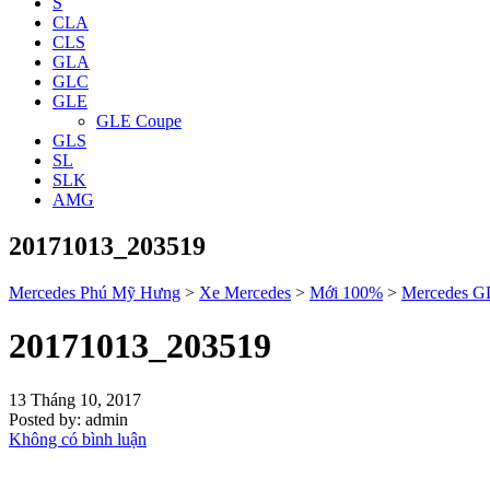
S
CLA
CLS
GLA
GLC
GLE
GLE Coupe
GLS
SL
SLK
AMG
20171013_203519
Mercedes Phú Mỹ Hưng
>
Xe Mercedes
>
Mới 100%
>
Mercedes 
20171013_203519
13 Tháng 10, 2017
Posted by:
admin
Không có bình luận