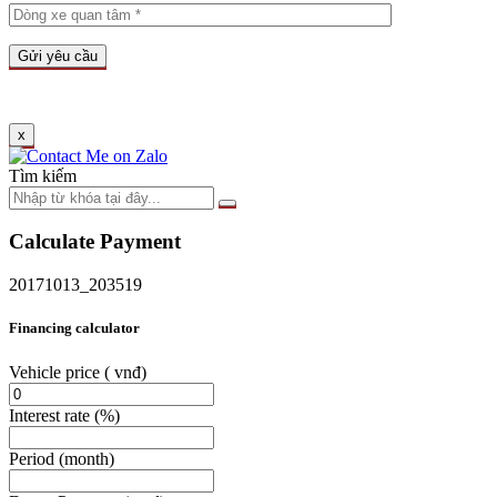
x
Tìm kiếm
Calculate Payment
20171013_203519
Financing calculator
Vehicle price
( vnđ)
Interest rate
(%)
Period
(month)