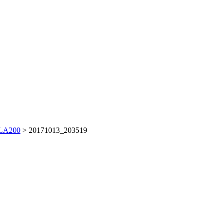
GLA200
>
20171013_203519