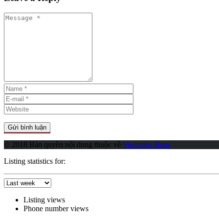
© 2018 Bản quyền nội dung thuộc về
Mercedes Benz
Listing statistics for:
Listing views
Phone number views