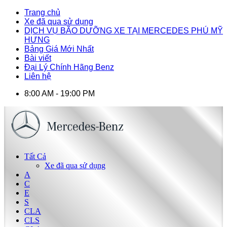
Trang chủ
Xe đã qua sử dụng
DỊCH VỤ BÃO DƯỠNG XE TẠI MERCEDES PHÚ MỸ
HƯNG
Bảng Giá Mới Nhất
Bài viết
Đại Lý Chính Hãng Benz
Liên hệ
8:00 AM - 19:00 PM
Tất Cả
Xe đã qua sử dụng
A
C
E
S
CLA
CLS