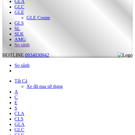
GLA
GLC
GLE
GLE Coupe
GLS
SL
SLK
AMG
So sánh
HOTLINE
0934030942
So sánh
Tất Cả
Xe đã qua sử dụng
A
C
E
S
CLA
CLS
GLA
GLC