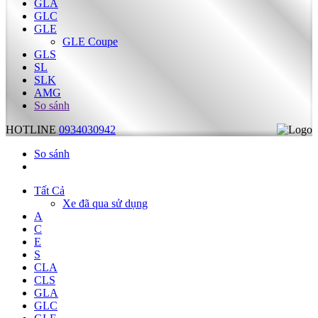
GLA
GLC
GLE
GLE Coupe
GLS
SL
SLK
AMG
So sánh
HOTLINE
0934030942
So sánh
Tất Cả
Xe đã qua sử dụng
A
C
E
S
CLA
CLS
GLA
GLC