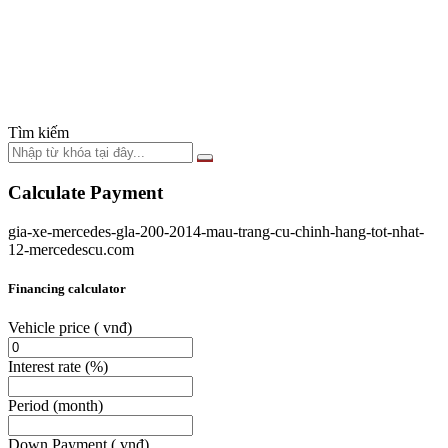
Tìm kiếm
Calculate Payment
gia-xe-mercedes-gla-200-2014-mau-trang-cu-chinh-hang-tot-nhat-
12-mercedescu.com
Financing calculator
Vehicle price
( vnđ)
Interest rate
(%)
Period
(month)
Down Payment
( vnđ)