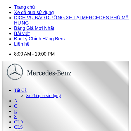
Trang chủ
Xe đã qua sử dụng
DỊCH VỤ BÃO DƯỠNG XE TẠI MERCEDES PHÚ MỸ
HƯNG
Bảng Giá Mới Nhất
Bài viết
Đại Lý Chính Hãng Benz
Liên hệ
8:00 AM - 19:00 PM
Tất Cả
Xe đã qua sử dụng
A
C
E
S
CLA
CLS