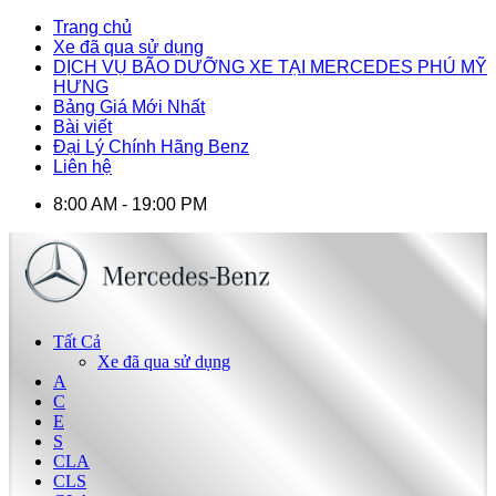
Trang chủ
Xe đã qua sử dụng
DỊCH VỤ BÃO DƯỠNG XE TẠI MERCEDES PHÚ MỸ
HƯNG
Bảng Giá Mới Nhất
Bài viết
Đại Lý Chính Hãng Benz
Liên hệ
8:00 AM - 19:00 PM
Tất Cả
Xe đã qua sử dụng
A
C
E
S
CLA
CLS