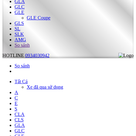
GLA
GLC
GLE
GLE Coupe
GLS
SL
SLK
AMG
So sánh
HOTLINE
0934030942
So sánh
Tất Cả
Xe đã qua sử dụng
A
C
E
S
CLA
CLS
GLA
GLC