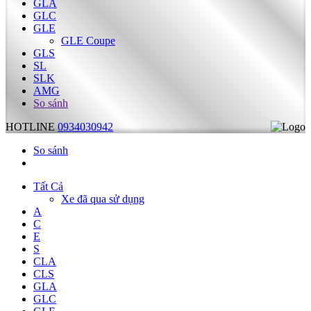
GLA
GLC
GLE
GLE Coupe
GLS
SL
SLK
AMG
So sánh
HOTLINE
0934030942
So sánh
Tất Cả
Xe đã qua sử dụng
A
C
E
S
CLA
CLS
GLA
GLC