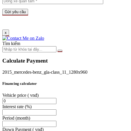
x
Tìm kiếm
Calculate Payment
2015_mercedes-benz_gla-class_11_1280x960
Financing calculator
Vehicle price
( vnđ)
Interest rate
(%)
Period
(month)
Down Payment
( vnđ)