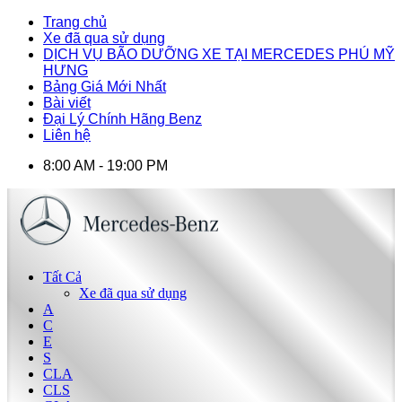
Trang chủ
Xe đã qua sử dụng
DỊCH VỤ BÃO DƯỠNG XE TẠI MERCEDES PHÚ MỸ
HƯNG
Bảng Giá Mới Nhất
Bài viết
Đại Lý Chính Hãng Benz
Liên hệ
8:00 AM - 19:00 PM
Tất Cả
Xe đã qua sử dụng
A
C
E
S
CLA
CLS