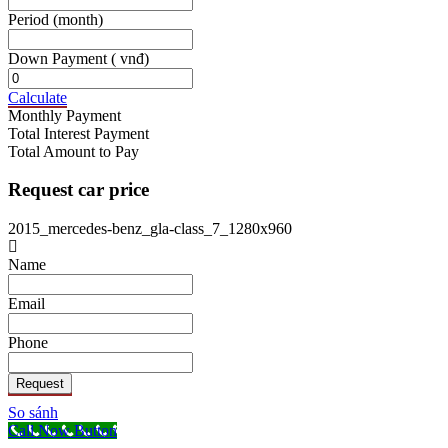
Period
(month)
Down Payment
( vnđ)
Calculate
Monthly Payment
Total Interest Payment
Total Amount to Pay
Request car price
2015_mercedes-benz_gla-class_7_1280x960
Name
Email
Phone
Request
So sánh
Call Now Button