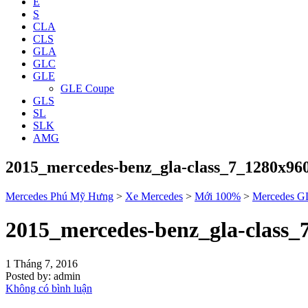
E
S
CLA
CLS
GLA
GLC
GLE
GLE Coupe
GLS
SL
SLK
AMG
2015_mercedes-benz_gla-class_7_1280x96
Mercedes Phú Mỹ Hưng
>
Xe Mercedes
>
Mới 100%
>
Mercedes 
2015_mercedes-benz_gla-class_
1 Tháng 7, 2016
Posted by:
admin
Không có bình luận