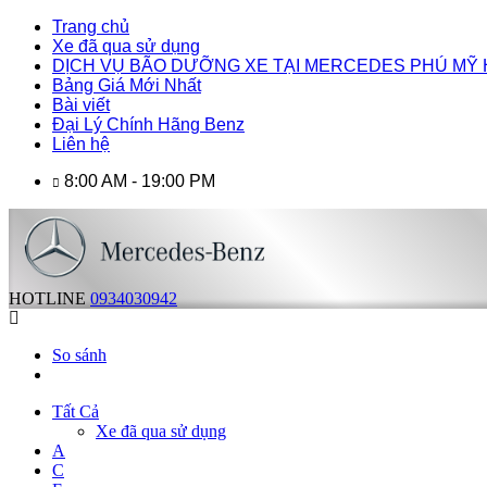
Trang chủ
Xe đã qua sử dụng
DỊCH VỤ BÃO DƯỠNG XE TẠI MERCEDES PHÚ MỸ
Bảng Giá Mới Nhất
Bài viết
Đại Lý Chính Hãng Benz
Liên hệ
8:00 AM - 19:00 PM
HOTLINE
0934030942
So sánh
Tất Cả
Xe đã qua sử dụng
A
C