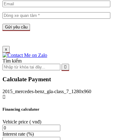
x
Tìm kiếm
Calculate Payment
2015_mercedes-benz_gla-class_7_1280x960
Financing calculator
Vehicle price
( vnđ)
Interest rate
(%)