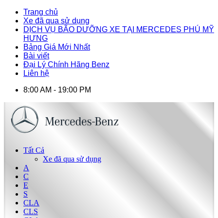
Trang chủ
Xe đã qua sử dụng
DỊCH VỤ BÃO DƯỠNG XE TẠI MERCEDES PHÚ MỸ
HƯNG
Bảng Giá Mới Nhất
Bài viết
Đại Lý Chính Hãng Benz
Liên hệ
8:00 AM - 19:00 PM
Tất Cả
Xe đã qua sử dụng
A
C
E
S
CLA
CLS