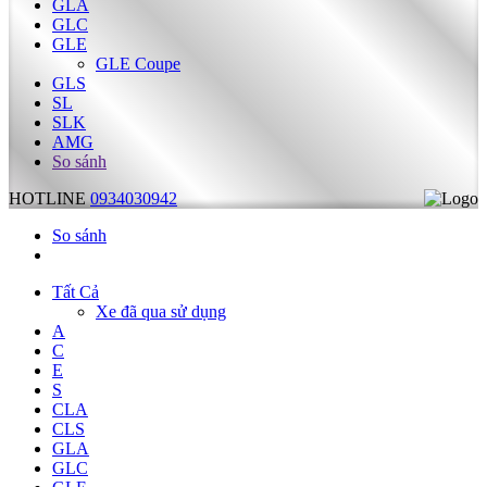
GLA
GLC
GLE
GLE Coupe
GLS
SL
SLK
AMG
So sánh
HOTLINE
0934030942
So sánh
Tất Cả
Xe đã qua sử dụng
A
C
E
S
CLA
CLS
GLA
GLC