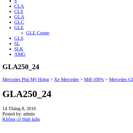
S
CLA
CLS
GLA
GLC
GLE
GLE Coupe
GLS
SL
SLK
AMG
GLA250_24
Mercedes Phú Mỹ Hưng
>
Xe Mercedes
>
Mới 100%
>
Mercedes 
GLA250_24
14 Tháng 8, 2016
Posted by:
admin
Không có bình luận