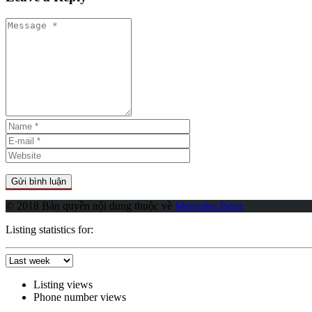
© 2018 Bản quyền nội dung thuộc về
Mercedes Benz
Listing statistics for:
Listing views
Phone number views