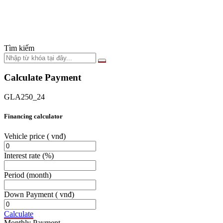
Tìm kiếm
Calculate Payment
GLA250_24
Financing calculator
Vehicle price
( vnđ)
Interest rate
(%)
Period
(month)
Down Payment
( vnđ)
Calculate
Monthly Payment