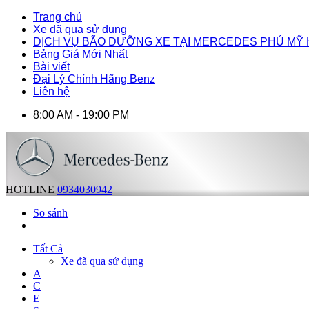
Trang chủ
Xe đã qua sử dụng
DỊCH VỤ BÃO DƯỠNG XE TẠI MERCEDES PHÚ MỸ
Bảng Giá Mới Nhất
Bài viết
Đại Lý Chính Hãng Benz
Liên hệ
8:00 AM - 19:00 PM
HOTLINE
0934030942
So sánh
Tất Cả
Xe đã qua sử dụng
A
C
E