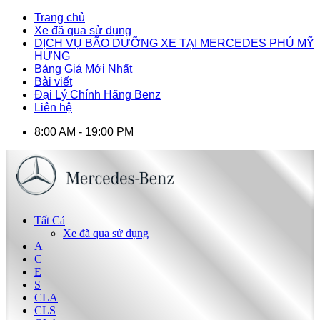
Trang chủ
Xe đã qua sử dụng
DỊCH VỤ BÃO DƯỠNG XE TẠI MERCEDES PHÚ MỸ
HƯNG
Bảng Giá Mới Nhất
Bài viết
Đại Lý Chính Hãng Benz
Liên hệ
8:00 AM - 19:00 PM
Tất Cả
Xe đã qua sử dụng
A
C
E
S
CLA
CLS