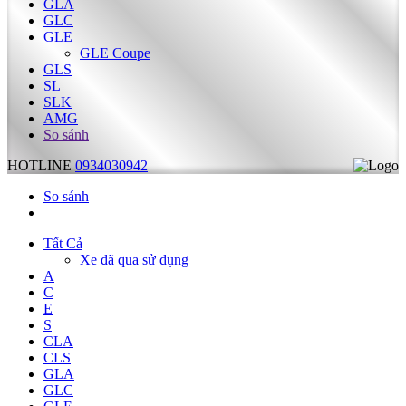
GLA
GLC
GLE
GLE Coupe
GLS
SL
SLK
AMG
So sánh
HOTLINE
0934030942
So sánh
Tất Cả
Xe đã qua sử dụng
A
C
E
S
CLA
CLS
GLA
GLC