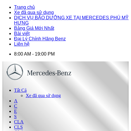
Trang chủ
Xe đã qua sử dụng
DỊCH VỤ BÃO DƯỠNG XE TẠI MERCEDES PHÚ MỸ
HƯNG
Bảng Giá Mới Nhất
Bài viết
Đại Lý Chính Hãng Benz
Liên hệ
8:00 AM - 19:00 PM
Tất Cả
Xe đã qua sử dụng
A
C
E
S
CLA
CLS