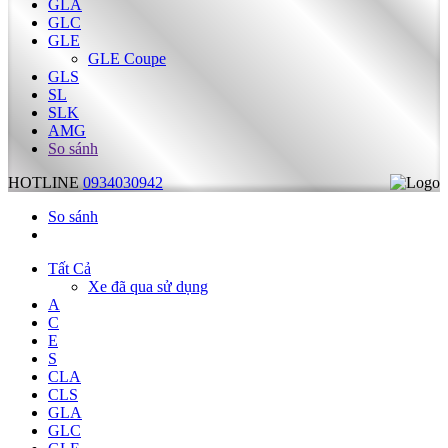
GLA
GLC
GLE
GLE Coupe
GLS
SL
SLK
AMG
So sánh
HOTLINE
0934030942
So sánh
Tất Cả
Xe đã qua sử dụng
A
C
E
S
CLA
CLS
GLA
GLC