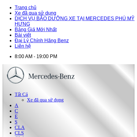
Trang chủ
Xe đã qua sử dụng
DỊCH VỤ BÃO DƯỠNG XE TẠI MERCEDES PHÚ MỸ
HƯNG
Bảng Giá Mới Nhất
Bài viết
Đại Lý Chính Hãng Benz
Liên hệ
8:00 AM - 19:00 PM
Tất Cả
Xe đã qua sử dụng
A
C
E
S
CLA
CLS