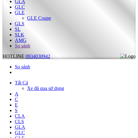
GLA
GLC
GLE
GLE Coupe
GLS
SL
SLK
AMG
So sánh
HOTLINE
0934030942
So sánh
Tất Cả
Xe đã qua sử dụng
A
C
E
S
CLA
CLS
GLA
GLC