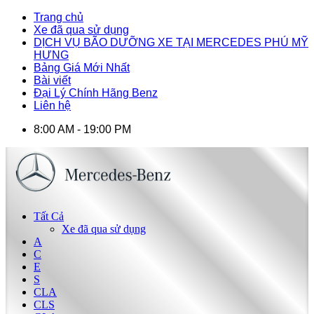
Trang chủ
Xe đã qua sử dụng
DỊCH VỤ BÃO DƯỠNG XE TẠI MERCEDES PHÚ MỸ
HƯNG
Bảng Giá Mới Nhất
Bài viết
Đại Lý Chính Hãng Benz
Liên hệ
8:00 AM - 19:00 PM
Tất Cả
Xe đã qua sử dụng
A
C
E
S
CLA
CLS