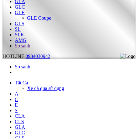
GLA
GLC
GLE
GLE Coupe
GLS
SL
SLK
AMG
So sánh
HOTLINE
0934030942
So sánh
Tất Cả
Xe đã qua sử dụng
A
C
E
S
CLA
CLS
GLA
GLC