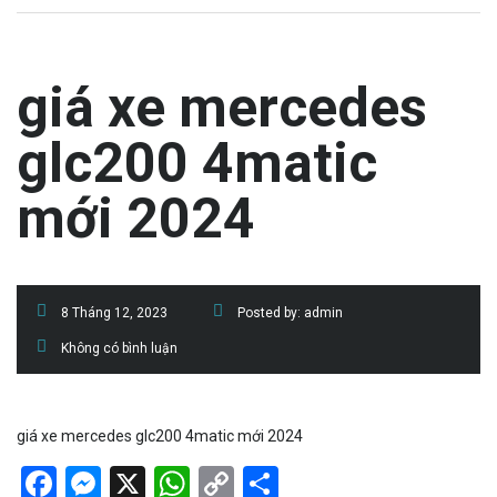
giá xe mercedes
glc200 4matic
mới 2024
8 Tháng 12, 2023
Posted by:
admin
Không có bình luận
giá xe mercedes glc200 4matic mới 2024
Facebook
Messenger
X
WhatsApp
Copy
Share