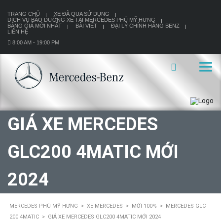
TRANG CHỦ
XE ĐÃ QUA SỬ DỤNG
DỊCH VỤ BÃO DƯỠNG XE TẠI MERCEDES PHÚ MỸ HƯNG
BẢNG GIÁ MỚI NHẤT
BÀI VIẾT
ĐẠI LÝ CHÍNH HÃNG BENZ
LIÊN HỆ
8:00 AM - 19:00 PM
GIÁ XE MERCEDES
GLC200 4MATIC MỚI
2024
MERCEDES PHÚ MỸ HƯNG
>
XE MERCEDES
>
MỚI 100%
>
MERCEDES GLC
200 4MATIC
>
GIÁ XE MERCEDES GLC200 4MATIC MỚI 2024