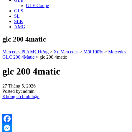
GLE
GLE Coupe
GLS
SL
SLK
AMG
glc 200 4matic
Mercedes Phú Mỹ Hưng
>
Xe Mercedes
>
Mới 100%
>
Mercedes
GLC 200 4Matic
>
glc 200 4matic
glc 200 4matic
27 Tháng 5, 2026
Posted by:
admin
Không có bình luận
Facebook