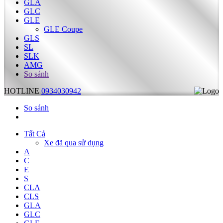
GLA
GLC
GLE
GLE Coupe
GLS
SL
SLK
AMG
So sánh
HOTLINE
0934030942
So sánh
Tất Cả
Xe đã qua sử dụng
A
C
E
S
CLA
CLS
GLA
GLC