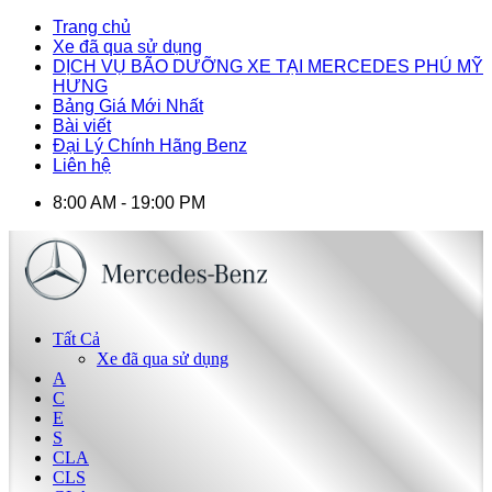
Trang chủ
Xe đã qua sử dụng
DỊCH VỤ BÃO DƯỠNG XE TẠI MERCEDES PHÚ MỸ
HƯNG
Bảng Giá Mới Nhất
Bài viết
Đại Lý Chính Hãng Benz
Liên hệ
8:00 AM - 19:00 PM
Tất Cả
Xe đã qua sử dụng
A
C
E
S
CLA
CLS