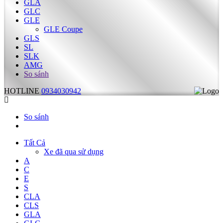
GLA
GLC
GLE
GLE Coupe
GLS
SL
SLK
AMG
So sánh
HOTLINE
0934030942
So sánh
Tất Cả
Xe đã qua sử dụng
A
C
E
S
CLA
CLS
GLA