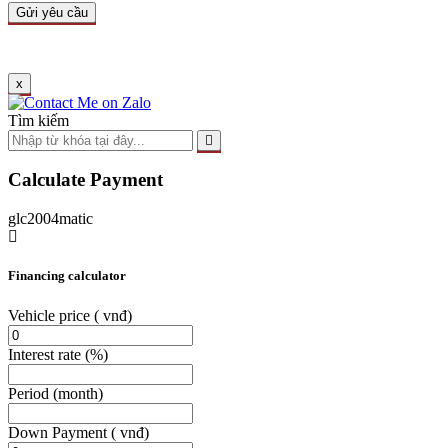
x
Tìm kiếm
Calculate Payment
glc2004matic
Financing calculator
Vehicle price
( vnđ)
Interest rate
(%)
Period
(month)
Down Payment
( vnđ)