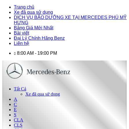
Trang chủ
Xe đã qua sử dụng
DỊCH VỤ BÃO DƯỠNG XE TẠI MERCEDES PHÚ MỸ
HƯNG
Bảng Giá Mới Nhất
Bài viết
Đại Lý Chính Hãng Benz
Liên hệ
8:00 AM - 19:00 PM
Tất Cả
Xe đã qua sử dụng
A
C
E
S
CLA
CLS