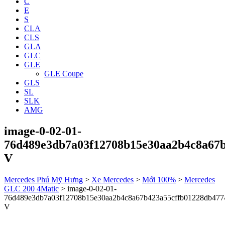
C
E
S
CLA
CLS
GLA
GLC
GLE
GLE Coupe
GLS
SL
SLK
AMG
image-0-02-01-
76d489e3db7a03f12708b15e30aa2b4c8a67b
V
Mercedes Phú Mỹ Hưng
>
Xe Mercedes
>
Mới 100%
>
Mercedes
GLC 200 4Matic
>
image-0-02-01-
76d489e3db7a03f12708b15e30aa2b4c8a67b423a55cffb01228db477
V