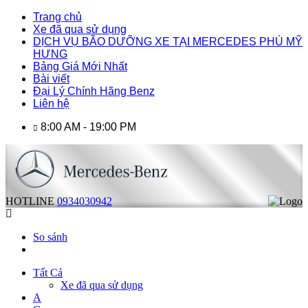
Trang chủ
Xe đã qua sử dụng
DỊCH VỤ BÃO DƯỠNG XE TẠI MERCEDES PHÚ MỸ
HƯNG
Bảng Giá Mới Nhất
Bài viết
Đại Lý Chính Hãng Benz
Liên hệ
8:00 AM - 19:00 PM
HOTLINE
0934030942
So sánh
Tất Cả
Xe đã qua sử dụng
A