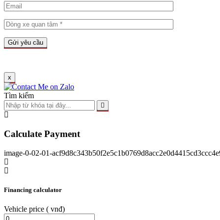
x
Tìm kiếm
Calculate Payment
image-0-02-01-acf9d8c343b50f2e5c1b0769d8acc2e0d4415cd3ccc4
Financing calculator
Vehicle price
( vnđ)