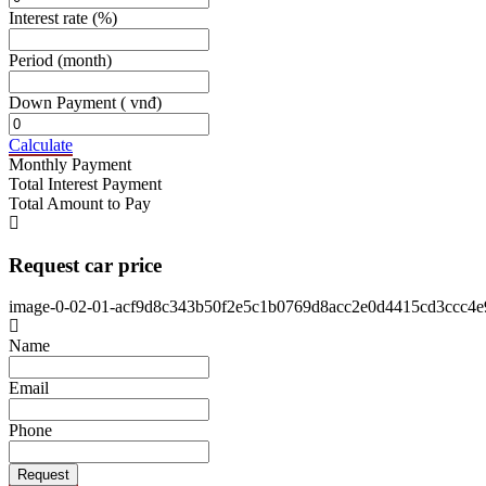
Interest rate
(%)
Period
(month)
Down Payment
( vnđ)
Calculate
Monthly Payment
Total Interest Payment
Total Amount to Pay
Request car price
image-0-02-01-acf9d8c343b50f2e5c1b0769d8acc2e0d4415cd3ccc4
Name
Email
Phone
Request