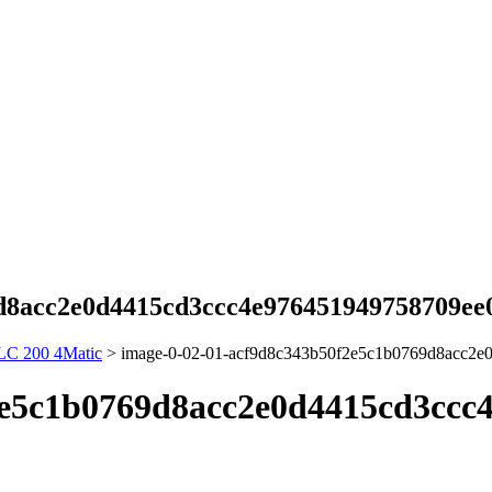
9d8acc2e0d4415cd3ccc4e976451949758709ee
LC 200 4Matic
>
image-0-02-01-acf9d8c343b50f2e5c1b0769d8acc2
2e5c1b0769d8acc2e0d4415cd3ccc