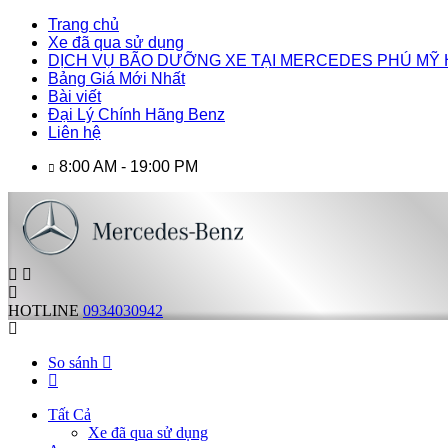
Trang chủ
Xe đã qua sử dụng
DỊCH VỤ BÃO DƯỠNG XE TẠI MERCEDES PHÚ MỸ
Bảng Giá Mới Nhất
Bài viết
Đại Lý Chính Hãng Benz
Liên hệ
8:00 AM - 19:00 PM
HOTLINE
0934030942
So sánh
Tất Cả
Xe đã qua sử dụng