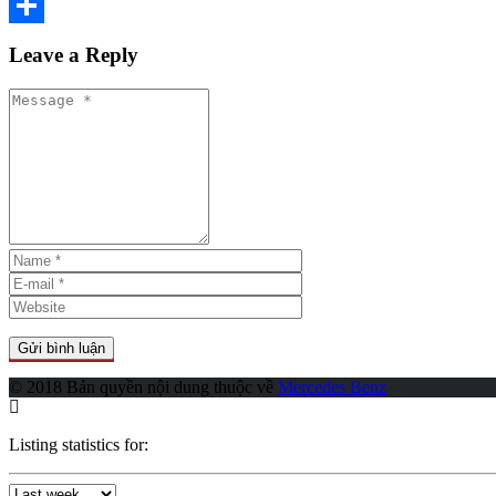
Copy
Link
Share
Leave a Reply
© 2018 Bản quyền nội dung thuộc về
Mercedes Benz
Listing statistics for: