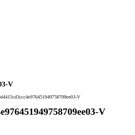
03-V
e0d4415cd3ccc4e976451949758709ee03-V
4e976451949758709ee03-V