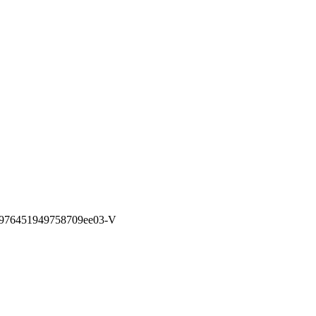
e976451949758709ee03-V