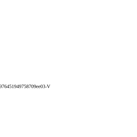
e976451949758709ee03-V