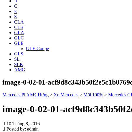
A
C
E
S
CLA
CLS
GLA
GLC
GLE
GLE Coupe
GLS
SL
SLK
AMG
image-0-02-01-acf9d8c343b50f2e5c1b076
Mercedes Phú Mỹ Hưng
>
Xe Mercedes
>
Mới 100%
>
Mercedes G
image-0-02-01-acf9d8c343b50f
10 Tháng 8, 2016
Posted by:
admin