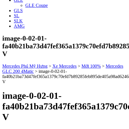
GLE
GLE Coupe
GLS
SL
SLK
AMG
image-0-02-01-
fa40b21ba73d47fef365a1379c70efd7b8928
V
Mercedes Phú Mỹ Hưng
>
Xe Mercedes
>
Mới 100%
>
Mercedes
GLC 200 4Matic
>
image-0-02-01-
fa40b21ba73d47fef365a1379c70efd7b89285feb895de405a98ad6246
V
image-0-02-01-
fa40b21ba73d47fef365a1379c70
V