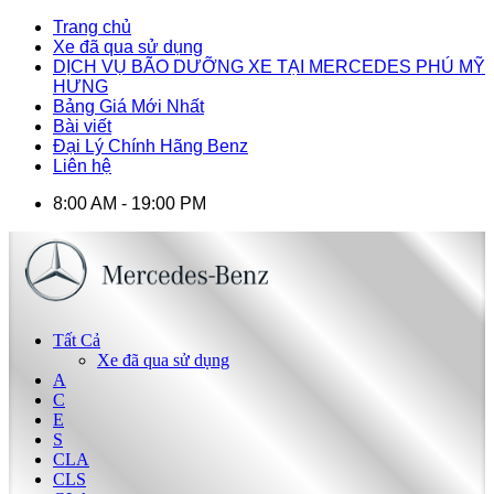
Trang chủ
Xe đã qua sử dụng
DỊCH VỤ BÃO DƯỠNG XE TẠI MERCEDES PHÚ MỸ
HƯNG
Bảng Giá Mới Nhất
Bài viết
Đại Lý Chính Hãng Benz
Liên hệ
8:00 AM - 19:00 PM
Tất Cả
Xe đã qua sử dụng
A
C
E
S
CLA
CLS