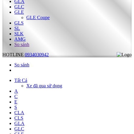
GLA
GLC
GLE
GLE Coupe
GLS
SL
SLK
AMG
So sánh
HOTLINE
0934030942
So sánh
Tất Cả
Xe đã qua sử dụng
A
C
E
S
CLA
CLS
GLA
GLC