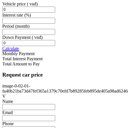
Vehicle price
( vnđ)
Interest rate
(%)
Period
(month)
Down Payment
( vnđ)
Calculate
Monthly Payment
Total Interest Payment
Total Amount to Pay
Request car price
image-0-02-01-
fa40b21ba73d47fef365a1379c70efd7b89285feb895de405a98ad6246
V
Name
Email
Phone