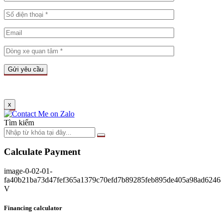
x
Tìm kiếm
Calculate Payment
image-0-02-01-
fa40b21ba73d47fef365a1379c70efd7b89285feb895de405a98ad6246
V
Financing calculator