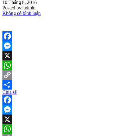
10 Tháng 8, 2016
Posted by:
admin
Không có bình luận
Facebook
Messenger
X
WhatsApp
Copy
Chia sẽ
Link
Share
Facebook
Messenger
X