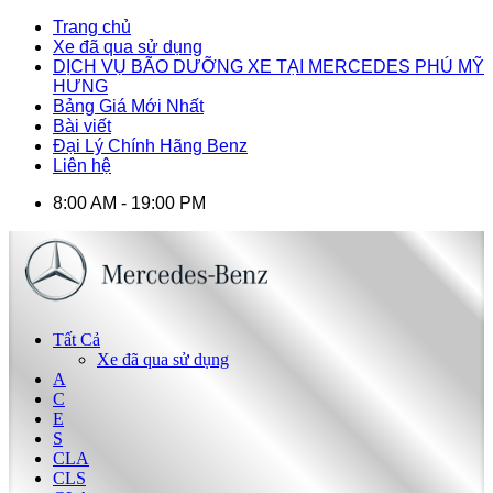
Trang chủ
Xe đã qua sử dụng
DỊCH VỤ BÃO DƯỠNG XE TẠI MERCEDES PHÚ MỸ
HƯNG
Bảng Giá Mới Nhất
Bài viết
Đại Lý Chính Hãng Benz
Liên hệ
8:00 AM - 19:00 PM
Tất Cả
Xe đã qua sử dụng
A
C
E
S
CLA
CLS