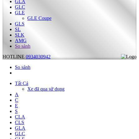
GLA
GLC
GLE
GLE Coupe
GLS
SL
SLK
AMG
So sánh
HOTLINE
0934030942
So sánh
Tất Cả
Xe đã qua sử dụng
A
C
E
S
CLA
CLS
GLA
GLC