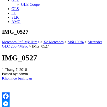
GLE
GLE Coupe
GLS
SL
SLK
AMG
IMG_0527
Mercedes Phú Mỹ Hưng
>
Xe Mercedes
>
Mới 100%
>
Mercedes
GLC 200 4Matic
>
IMG_0527
IMG_0527
1 Tháng 7, 2018
Posted by:
admin
Không có bình luận
Facebook