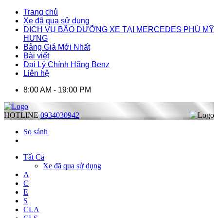
Trang chủ
Xe đã qua sử dụng
DỊCH VỤ BÃO DƯỠNG XE TẠI MERCEDES PHÚ MỸ
HƯNG
Bảng Giá Mới Nhất
Bài viết
Đại Lý Chính Hãng Benz
Liên hệ
8:00 AM - 19:00 PM
HOTLINE
0934030942
So sánh
Tất Cả
Xe đã qua sử dụng
A
C
E
S
CLA