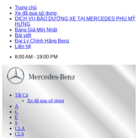
Trang chủ
Xe đã qua sử dụng
DỊCH VỤ BÃO DƯỠNG XE TẠI MERCEDES PHÚ MỸ
HƯNG
Bảng Giá Mới Nhất
Bài viết
Đại Lý Chính Hãng Benz
Liên hệ
8:00 AM - 19:00 PM
Tất Cả
Xe đã qua sử dụng
A
C
E
S
CLA
CLS