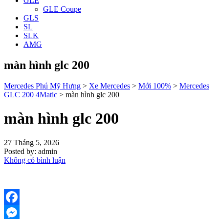
GLE
GLE Coupe
GLS
SL
SLK
AMG
màn hình glc 200
Mercedes Phú Mỹ Hưng
>
Xe Mercedes
>
Mới 100%
>
Mercedes
GLC 200 4Matic
>
màn hình glc 200
màn hình glc 200
27 Tháng 5, 2026
Posted by:
admin
Không có bình luận
Facebook