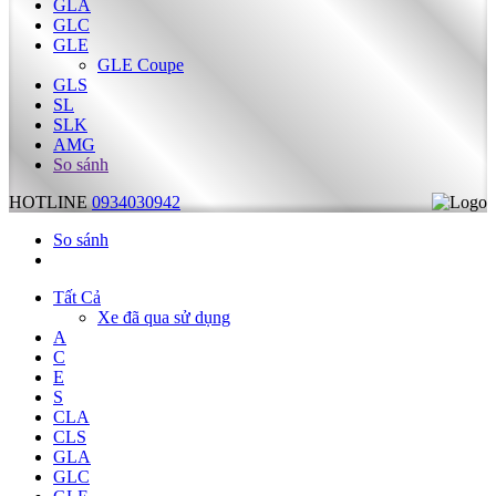
GLA
GLC
GLE
GLE Coupe
GLS
SL
SLK
AMG
So sánh
HOTLINE
0934030942
So sánh
Tất Cả
Xe đã qua sử dụng
A
C
E
S
CLA
CLS
GLA
GLC