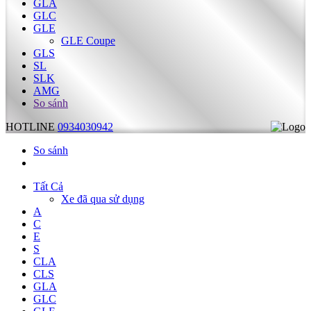
GLA
GLC
GLE
GLE Coupe
GLS
SL
SLK
AMG
So sánh
HOTLINE
0934030942
So sánh
Tất Cả
Xe đã qua sử dụng
A
C
E
S
CLA
CLS
GLA
GLC