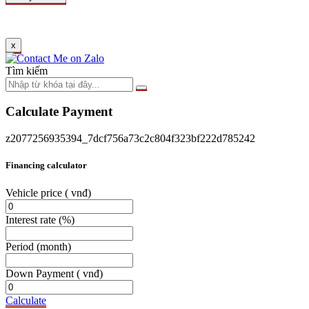
x
Tìm kiếm
Calculate Payment
z2077256935394_7dcf756a73c2c804f323bf222d785242
Financing calculator
Vehicle price
( vnđ)
Interest rate
(%)
Period
(month)
Down Payment
( vnđ)
Calculate