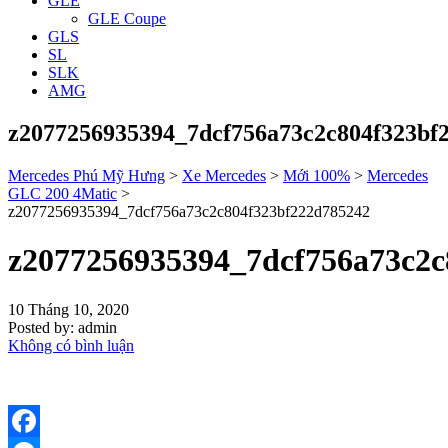
GLE
GLE Coupe
GLS
SL
SLK
AMG
z2077256935394_7dcf756a73c2c804f323bf
Mercedes Phú Mỹ Hưng
>
Xe Mercedes
>
Mới 100%
>
Mercedes
GLC 200 4Matic
>
z2077256935394_7dcf756a73c2c804f323bf222d785242
z2077256935394_7dcf756a73c2c
10 Tháng 10, 2020
Posted by:
admin
Không có bình luận