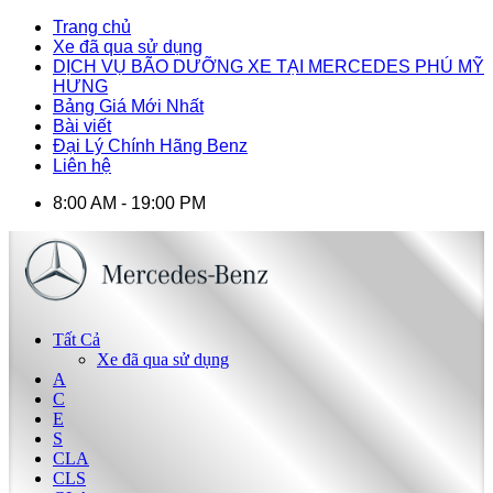
Trang chủ
Xe đã qua sử dụng
DỊCH VỤ BÃO DƯỠNG XE TẠI MERCEDES PHÚ MỸ
HƯNG
Bảng Giá Mới Nhất
Bài viết
Đại Lý Chính Hãng Benz
Liên hệ
8:00 AM - 19:00 PM
Tất Cả
Xe đã qua sử dụng
A
C
E
S
CLA
CLS