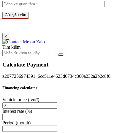
x
Tìm kiếm
Calculate Payment
z2077256974391_6cc511e4623d6734c360a232a2b2c8f0
Financing calculator
Vehicle price
( vnđ)
Interest rate
(%)
Period
(month)