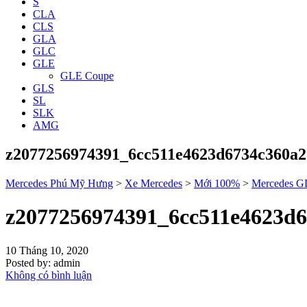
S
CLA
CLS
GLA
GLC
GLE
GLE Coupe
GLS
SL
SLK
AMG
z2077256974391_6cc511e4623d6734c360a2
Mercedes Phú Mỹ Hưng
>
Xe Mercedes
>
Mới 100%
>
Mercedes G
z2077256974391_6cc511e4623d6
10 Tháng 10, 2020
Posted by:
admin
Không có bình luận