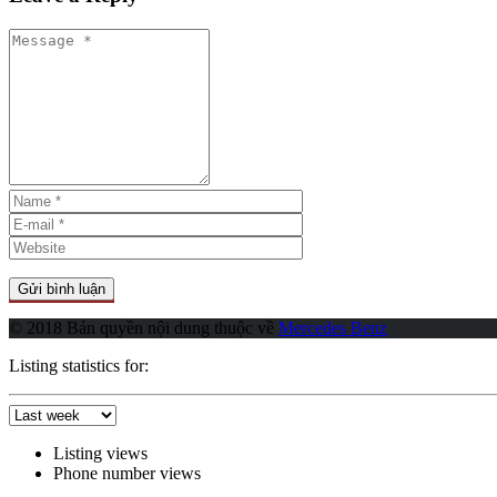
© 2018 Bản quyền nội dung thuộc về
Mercedes Benz
Listing statistics for:
Listing views
Phone number views