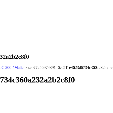
32a2b2c8f0
LC 200 4Matic
>
z2077256974391_6cc511e4623d6734c360a232a2b2
734c360a232a2b2c8f0