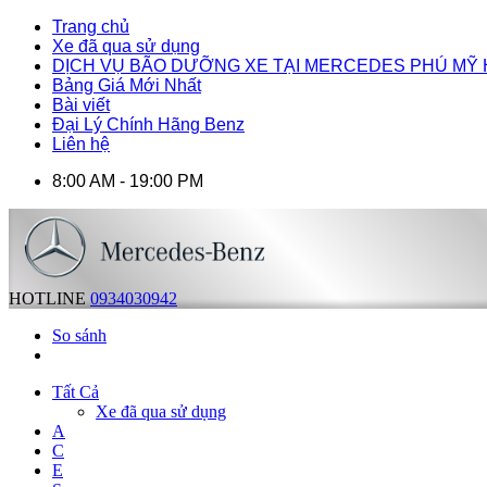
Trang chủ
Xe đã qua sử dụng
DỊCH VỤ BÃO DƯỠNG XE TẠI MERCEDES PHÚ MỸ
Bảng Giá Mới Nhất
Bài viết
Đại Lý Chính Hãng Benz
Liên hệ
8:00 AM - 19:00 PM
HOTLINE
0934030942
So sánh
Tất Cả
Xe đã qua sử dụng
A
C
E