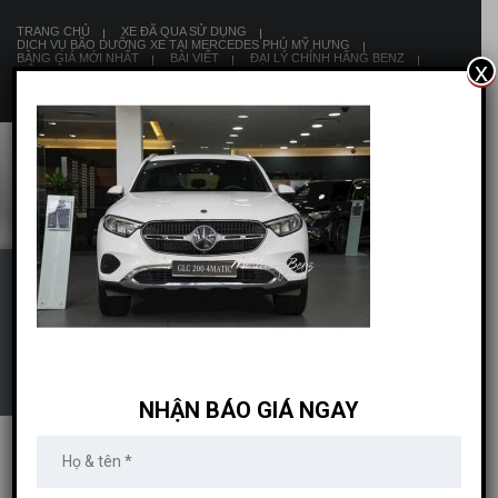
TRANG CHỦ
XE ĐÃ QUA SỬ DỤNG
DỊCH VỤ BÃO DƯỠNG XE TẠI MERCEDES PHÚ MỸ HƯNG
BẢNG GIÁ MỚI NHẤT
BÀI VIẾT
ĐẠI LÝ CHÍNH HÃNG BENZ
x
LIÊN HỆ
8:00 AM - 19:00 PM
MERCEDES PHÚ MỸ
HƯNG
NHẬN BÁO GIÁ NGAY
MERCEDES PHÚ MỸ HƯNG
>
XE MERCEDES
>
MỚI 100%
>
MERCEDES GLC
200 4MATIC
>
MERCEDES PHÚ MỸ HƯNG