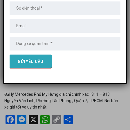
Mercedes Phú
Mỹ Hưng
8 Tháng 7, 2024
Posted by:
admin
Không có bình luận
Đại lý Mercedes Phú Mỹ Hưng địa chỉ chính xác : 811 – 813
Nguyễn Văn Linh, Phường Tân Phong , Quận 7, TPHCM. Nơi bán
xe giá tốt và uy tín nhất.
Facebook
Messenger
X
WhatsApp
Copy
Share
Link