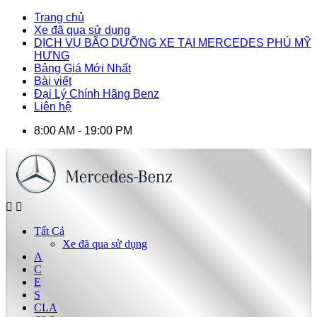
Trang chủ
Xe đã qua sử dụng
DỊCH VỤ BÃO DƯỠNG XE TẠI MERCEDES PHÚ MỸ
HƯNG
Bảng Giá Mới Nhất
Bài viết
Đại Lý Chính Hãng Benz
Liên hệ
8:00 AM - 19:00 PM
Tất Cả
Xe đã qua sử dụng
A
C
E
S
CLA