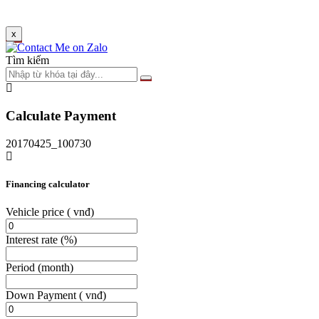
x
Tìm kiếm
Calculate Payment
20170425_100730
Financing calculator
Vehicle price
( vnđ)
Interest rate
(%)
Period
(month)
Down Payment
( vnđ)