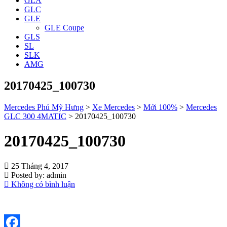
GLA
GLC
GLE
GLE Coupe
GLS
SL
SLK
AMG
20170425_100730
Mercedes Phú Mỹ Hưng
>
Xe Mercedes
>
Mới 100%
>
Mercedes
GLC 300 4MATIC
>
20170425_100730
20170425_100730
25 Tháng 4, 2017
Posted by:
admin
Không có bình luận