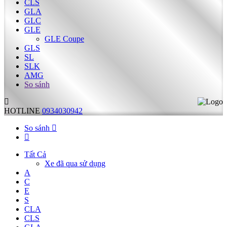
CLS
GLA
GLC
GLE
GLE Coupe
GLS
SL
SLK
AMG
So sánh
HOTLINE
0934030942
So sánh
Tất Cả
Xe đã qua sử dụng
A
C
E
S
CLA
CLS