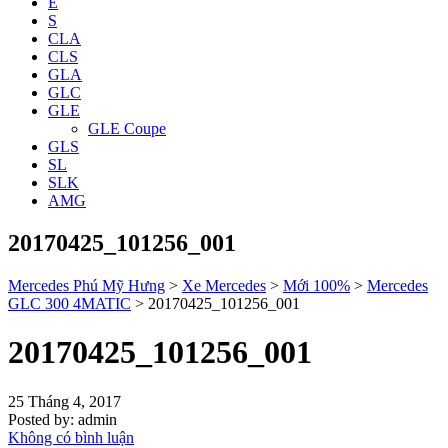
E
S
CLA
CLS
GLA
GLC
GLE
GLE Coupe
GLS
SL
SLK
AMG
20170425_101256_001
Mercedes Phú Mỹ Hưng
>
Xe Mercedes
>
Mới 100%
>
Mercedes
GLC 300 4MATIC
>
20170425_101256_001
20170425_101256_001
25 Tháng 4, 2017
Posted by:
admin
Không có bình luận