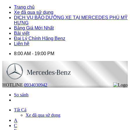
Trang chủ
Xe đã qua sử dụng
DỊCH VỤ BÃO DƯỠNG XE TẠI MERCEDES PHÚ MỸ
HƯNG
Bảng Giá Mới Nhất
Bài viết
Đại Lý Chính Hãng Benz
Liên hệ
8:00 AM - 19:00 PM
HOTLINE
0934030942
So sánh
Tất Cả
Xe đã qua sử dụng
A
C