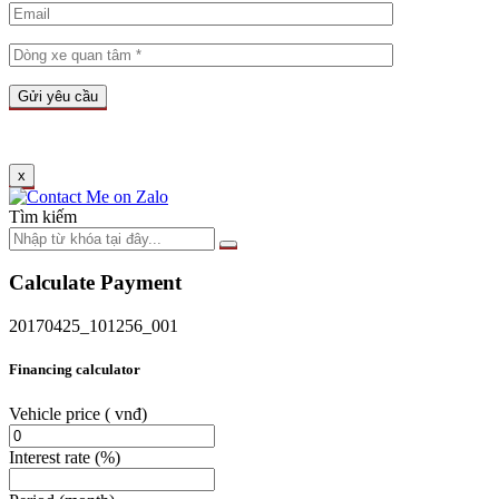
x
Tìm kiếm
Calculate Payment
20170425_101256_001
Financing calculator
Vehicle price
( vnđ)
Interest rate
(%)