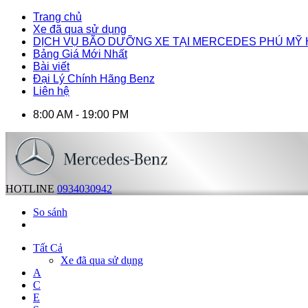
Trang chủ
Xe đã qua sử dụng
DỊCH VỤ BÃO DƯỠNG XE TẠI MERCEDES PHÚ MỸ
Bảng Giá Mới Nhất
Bài viết
Đại Lý Chính Hãng Benz
Liên hệ
8:00 AM - 19:00 PM
HOTLINE
0934030942
So sánh
Tất Cả
Xe đã qua sử dụng
A
C
E