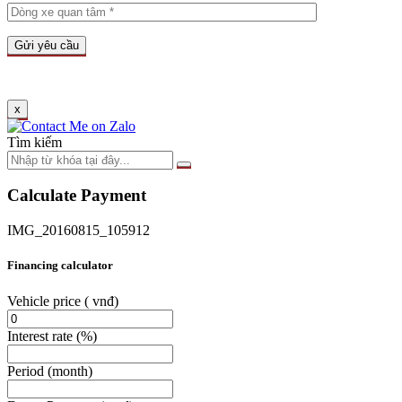
x
Tìm kiếm
Calculate Payment
IMG_20160815_105912
Financing calculator
Vehicle price
( vnđ)
Interest rate
(%)
Period
(month)