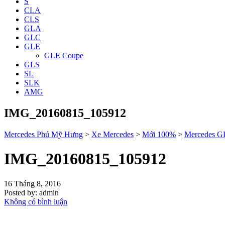
S
CLA
CLS
GLA
GLC
GLE
GLE Coupe
GLS
SL
SLK
AMG
IMG_20160815_105912
Mercedes Phú Mỹ Hưng
>
Xe Mercedes
>
Mới 100%
>
Mercedes 
IMG_20160815_105912
16 Tháng 8, 2016
Posted by:
admin
Không có bình luận