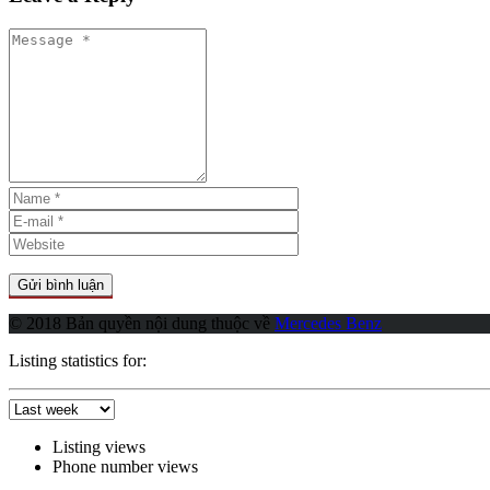
© 2018 Bản quyền nội dung thuộc về
Mercedes Benz
Listing statistics for:
Listing views
Phone number views