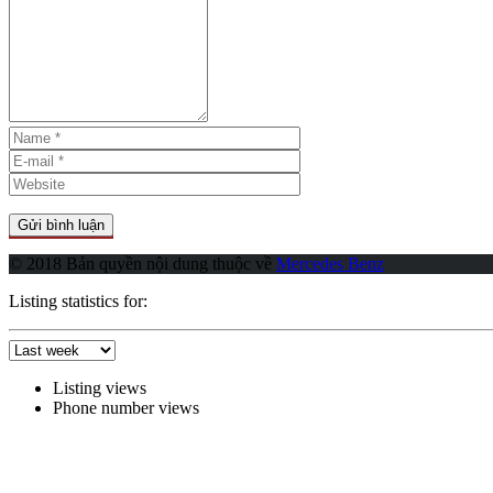
© 2018 Bản quyền nội dung thuộc về
Mercedes Benz
Listing statistics for:
Listing views
Phone number views