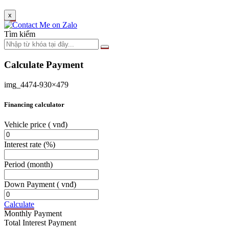
x
Tìm kiếm
Calculate Payment
img_4474-930×479
Financing calculator
Vehicle price
( vnđ)
Interest rate
(%)
Period
(month)
Down Payment
( vnđ)
Calculate
Monthly Payment
Total Interest Payment