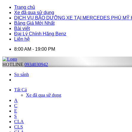
Trang chủ
Xe đã qua sử dụng
DỊCH VỤ BÃO DƯỠNG XE TẠI MERCEDES PHÚ MỸ
Bảng Giá Mới Nhất
Bài viết
Đại Lý Chính Hãng Benz
Liên hệ
8:00 AM - 19:00 PM
HOTLINE
0934030942
So sánh
Tất Cả
Xe đã qua sử dụng
A
C
E
S
CLA
CLS