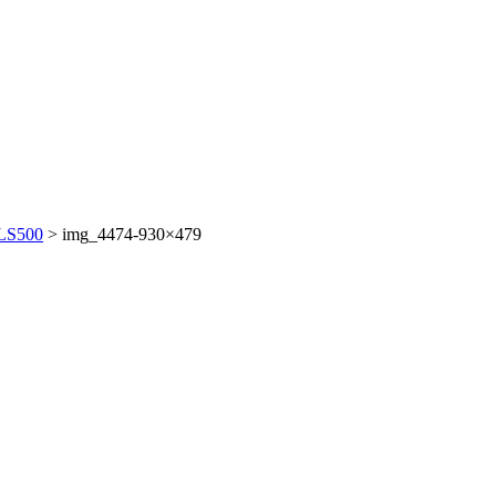
LS500
>
img_4474-930×479