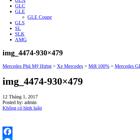
GLA
GLC
GLE
GLE Coupe
GLS
SL
SLK
AMG
img_4474-930×479
Mercedes Phú Mỹ Hưng
>
Xe Mercedes
>
Mới 100%
>
Mercedes G
img_4474-930×479
12 Tháng 1, 2017
Posted by:
admin
Không có bình luận