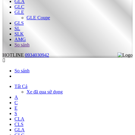
GLA
GLC
GLE
GLE Coupe
GLS
SL
SLK
AMG
So sánh
HOTLINE
0934030942
So sánh
Tất Cả
Xe đã qua sử dụng
A
C
E
S
CLA
CLS
GLA