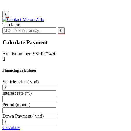
x
Tìm kiếm
Calculate Payment
Archivnummer: SSPIP77470
Financing calculator
Vehicle price
( vnđ)
Interest rate
(%)
Period
(month)
Down Payment
( vnđ)
Calculate