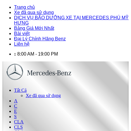
Trang chủ
Xe đã qua sử dụng
DỊCH VỤ BÃO DƯỠNG XE TẠI MERCEDES PHÚ MỸ
HƯNG
Bảng Giá Mới Nhất
Bài viết
Đại Lý Chính Hãng Benz
Liên hệ
8:00 AM - 19:00 PM
Tất Cả
Xe đã qua sử dụng
A
C
E
S
CLA
CLS