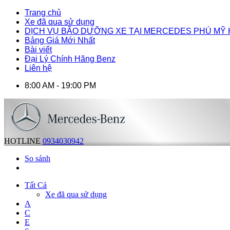
Trang chủ
Xe đã qua sử dụng
DỊCH VỤ BÃO DƯỠNG XE TẠI MERCEDES PHÚ MỸ
Bảng Giá Mới Nhất
Bài viết
Đại Lý Chính Hãng Benz
Liên hệ
8:00 AM - 19:00 PM
HOTLINE
0934030942
So sánh
Tất Cả
Xe đã qua sử dụng
A
C
E