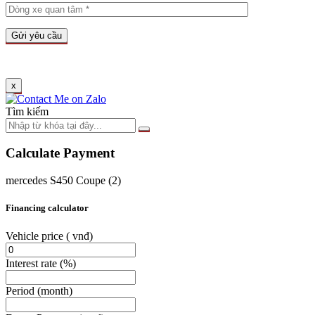
x
Tìm kiếm
Calculate Payment
mercedes S450 Coupe (2)
Financing calculator
Vehicle price
( vnđ)
Interest rate
(%)
Period
(month)