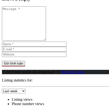
© 2018 Bản quyền nội dung thuộc về
Mercedes Benz
Listing statistics for:
Listing views
Phone number views