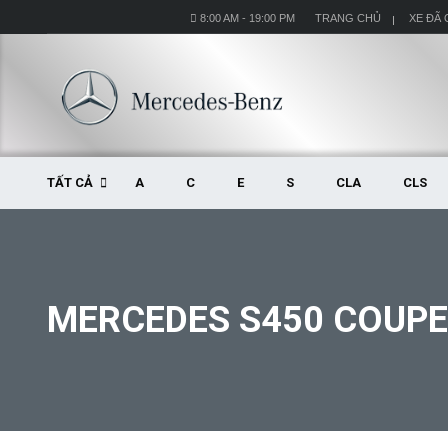
8:00 AM - 19:00 PM
TRANG CHỦ
XE ĐÃ
TẤT CẢ
A
C
E
S
CLA
CLS
MERCEDES S450 COUPE