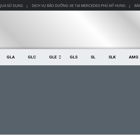
 QUA SỬ DỤNG
DỊCH VỤ BÃO DƯỠNG XE TẠI MERCEDES PHÚ MỸ HƯNG
BẢ
GLA
GLC
GLE
GLS
SL
SLK
AMG