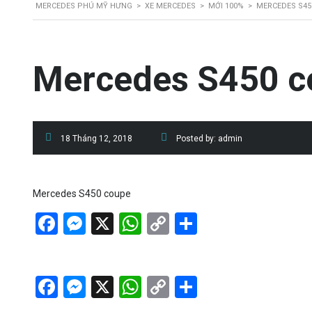
MERCEDES PHÚ MỸ HƯNG
>
XE MERCEDES
>
MỚI 100%
>
MERCEDES S45
Mercedes S450 c
18 Tháng 12, 2018
Posted by:
admin
Mercedes S450 coupe
Facebook
Messenger
X
WhatsApp
Copy
Share
Link
Facebook
Messenger
X
WhatsApp
Copy
Share
Link