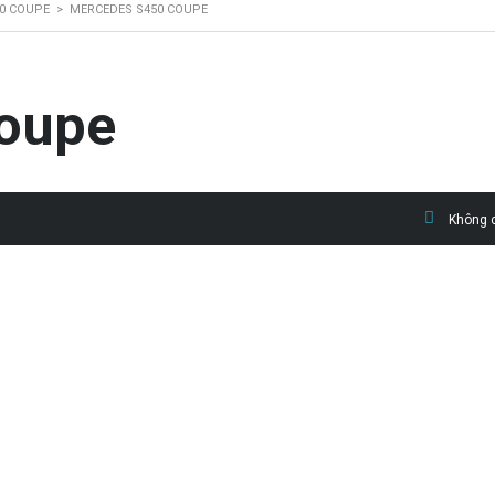
0 COUPE
>
MERCEDES S450 COUPE
oupe
Không c