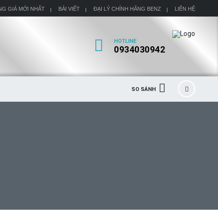
NG GIÁ MỚI NHẤT
BÀI VIẾT
ĐẠI LÝ CHÍNH HÃNG BENZ
LIÊN HỆ
HOTLINE
0934030942
SO SÁNH