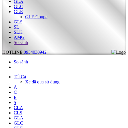
GLA
GLC
GLE
GLE Coupe
GLS
SL
SLK
AMG
So sánh
HOTLINE
0934030942
So sánh
Tất Cả
Xe đã qua sử dụng
A
C
E
S
CLA
CLS
GLA
GLC