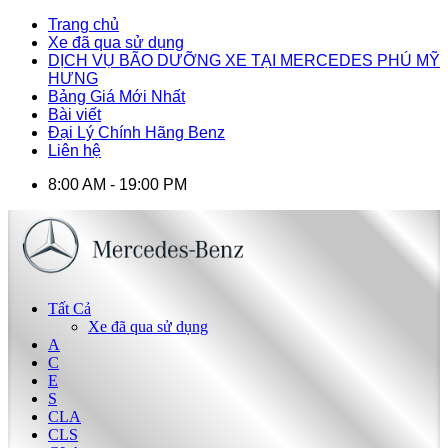
Trang chủ
Xe đã qua sử dụng
DỊCH VỤ BÃO DƯỠNG XE TẠI MERCEDES PHÚ MỸ
HƯNG
Bảng Giá Mới Nhất
Bài viết
Đại Lý Chính Hãng Benz
Liên hệ
8:00 AM - 19:00 PM
Tất Cả
Xe đã qua sử dụng
A
C
E
S
CLA
CLS