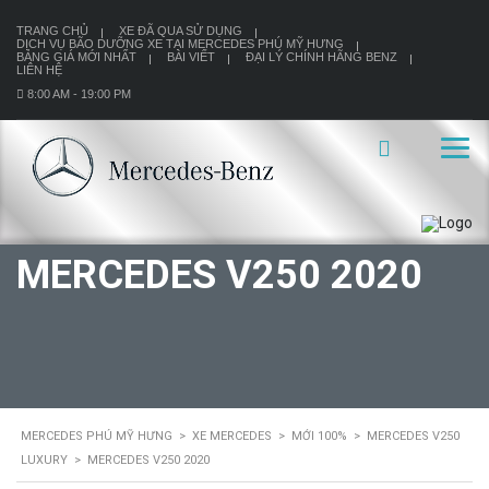
TRANG CHỦ
XE ĐÃ QUA SỬ DỤNG
DỊCH VỤ BÃO DƯỠNG XE TẠI MERCEDES PHÚ MỸ HƯNG
BẢNG GIÁ MỚI NHẤT
BÀI VIẾT
ĐẠI LÝ CHÍNH HÃNG BENZ
LIÊN HỆ
8:00 AM - 19:00 PM
MERCEDES V250 2020
MERCEDES PHÚ MỸ HƯNG
>
XE MERCEDES
>
MỚI 100%
>
MERCEDES V250
LUXURY
>
MERCEDES V250 2020